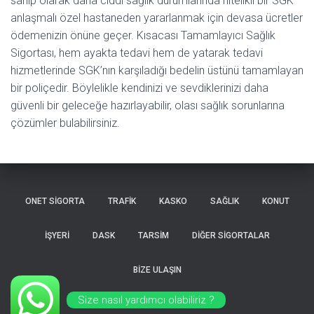
sahip olarak daha ciddi sağlık durumlarında nitelikli bir SGK
anlaşmalı özel hastaneden yararlanmak için devasa ücretler
ödemenizin önüne geçer. Kısacası Tamamlayıcı Sağlık
Sigortası, hem ayakta tedavi hem de yatarak tedavi
hizmetlerinde SGK’nın karşıladığı bedelin üstünü tamamlayan
bir poliçedir. Böylelikle kendinizi ve sevdiklerinizi daha
güvenli bir geleceğe hazırlayabilir, olası sağlık sorunlarına
çözümler bulabilirsiniz.
ONET SİGORTA
TRAFİK
KASKO
SAĞLIK
KONUT
İŞYERİ
DASK
TARSİM
DİĞER SİGORTALAR
BİZE ULAŞIN
Size nasıl yardımcı olabiliriz ?
Hestia | Geliştirici:
ThemeIsle