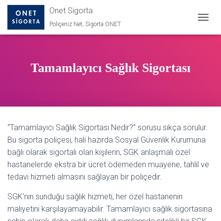
Onet Sigorta
Poliçeniz Net, Sigorta ONET
M
E
N
Ü
Y
Tamamlayıcı Sağlık Sigortası
Ü
A
Ç
/
K
A
“Tamamlayıcı Sağlık Sigortası Nedir?” sorusu sıkça sorulur.
P
A
Bu sigorta poliçesi, hali hazırda Sosyal Güvenlik Kurumuna
bağlı olarak sigortalı olan kişilerin, SGK anlaşmalı özel
hastanelerde ekstra bir ücret ödemeden muayene, tahlil ve
tedavi hizmeti almasını sağlayan bir poliçedir.
SGK’nın sunduğu sağlık hizmeti, her özel hastanenin
maliyetini karşılayamayabilir. Tamamlayıcı sağlık sigortasına